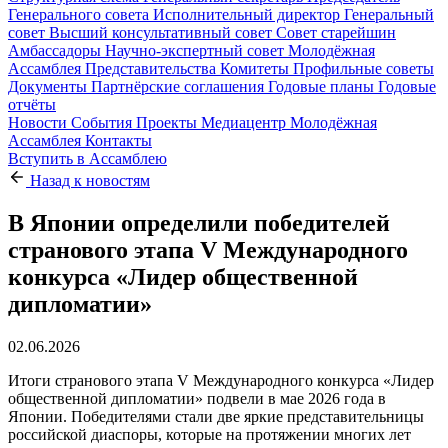
Генерального совета
Исполнительный директор
Генеральный
совет
Высший консультативный совет
Совет старейшин
Амбассадоры
Научно-экспертный совет
Молодёжная
Ассамблея
Представительства
Комитеты
Профильные советы
Документы
Партнёрские соглашения
Годовые планы
Годовые
отчёты
Новости
События
Проекты
Медиацентр
Молодёжная
Ассамблея
Контакты
Вступить в Ассамблею
Назад к новостям
В Японии определили победителей
странового этапа V Международного
конкурса «Лидер общественной
дипломатии»
02.06.2026
Итоги странового этапа V Международного конкурса «Лидер
общественной дипломатии» подвели в мае 2026 года в
Японии. Победителями стали две яркие представительницы
российской диаспоры, которые на протяжении многих лет