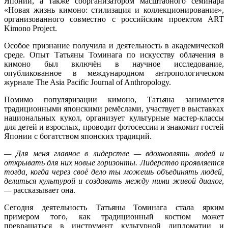
Японии, а также соорганизатором масштабного семинара
«Новая жизнь кимоно: стилизация и коллекционирование»,
организованного совместно с российским проектом ART
Kimono Project.
Особое признание получила и деятельность в академической
среде. Опыт Татьяны Томинага по искусству облачения в
кимоно был включён в научное исследование,
опубликованное в международном антропологическом
журнале The Asia Pacific Journal of Anthropology.
Помимо популяризации кимоно, Татьяна занимается
традиционными японскими ремёслами, участвует в выставках
национальных кукол, организует культурные мастер-классы
для детей и взрослых, проводит фотосессии и знакомит гостей
Японии с богатством японских традиций.
—
Для меня главное в лидерстве — вдохновлять людей и
открывать для них новые горизонты. Лидерство проявляется
тогда, когда через своё дело ты можешь объединять людей,
делиться культурой и создавать между ними живой диалог
,
—
рассказывает она.
Сегодня деятельность Татьяны Томинага стала ярким
примером того, как традиционный костюм может
превращаться в инструмент культурной дипломатии и