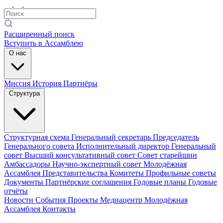
Расширенный поиск
Вступить в Ассамблею
О нас
Миссия
История
Партнёры
Структура
Структурная схема
Генеральный секретарь
Председатель
Генерального совета
Исполнительный директор
Генеральный
совет
Высший консультативный совет
Совет старейшин
Амбассадоры
Научно-экспертный совет
Молодёжная
Ассамблея
Представительства
Комитеты
Профильные советы
Документы
Партнёрские соглашения
Годовые планы
Годовые
отчёты
Новости
События
Проекты
Медиацентр
Молодёжная
Ассамблея
Контакты