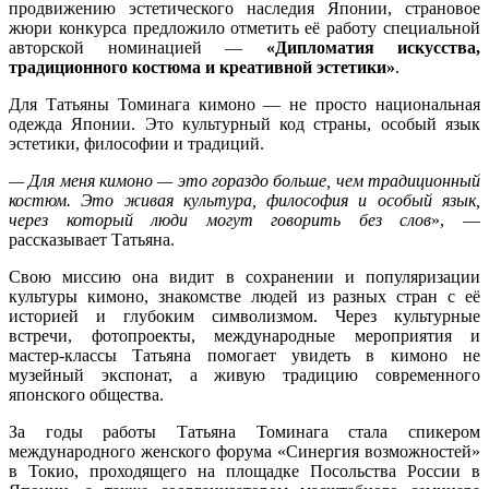
продвижению эстетического наследия Японии, страновое
жюри конкурса предложило отметить её работу специальной
авторской номинацией —
«Дипломатия искусства,
традиционного костюма и креативной эстетики»
.
Для Татьяны Томинага кимоно — не просто национальная
одежда Японии. Это культурный код страны, особый язык
эстетики, философии и традиций.
—
Для меня кимоно — это гораздо больше, чем традиционный
костюм. Это живая культура, философия и особый язык,
через который люди могут говорить без слов
», —
рассказывает Татьяна.
Свою миссию она видит в сохранении и популяризации
культуры кимоно, знакомстве людей из разных стран с её
историей и глубоким символизмом. Через культурные
встречи, фотопроекты, международные мероприятия и
мастер-классы Татьяна помогает увидеть в кимоно не
музейный экспонат, а живую традицию современного
японского общества.
За годы работы Татьяна Томинага стала спикером
международного женского форума «Синергия возможностей»
в Токио, проходящего на площадке Посольства России в