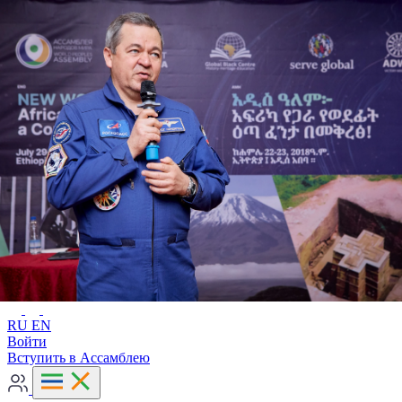
Расширенный поиск
RU
EN
RU
EN
Войти
Вступить в Ассамблею