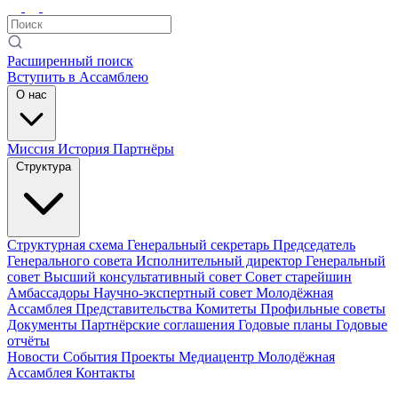
Расширенный поиск
Вступить в Ассамблею
О нас
Миссия
История
Партнёры
Структура
Структурная схема
Генеральный секретарь
Председатель
Генерального совета
Исполнительный директор
Генеральный
совет
Высший консультативный совет
Совет старейшин
Амбассадоры
Научно-экспертный совет
Молодёжная
Ассамблея
Представительства
Комитеты
Профильные советы
Документы
Партнёрские соглашения
Годовые планы
Годовые
отчёты
Новости
События
Проекты
Медиацентр
Молодёжная
Ассамблея
Контакты