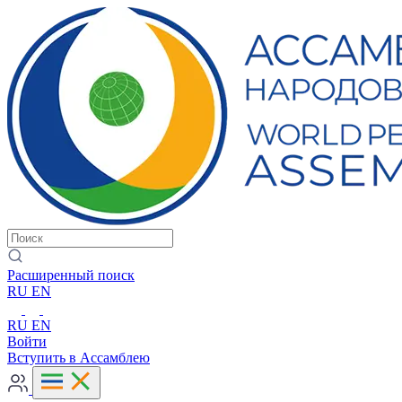
Расширенный поиск
RU
EN
RU
EN
Войти
Вступить в Ассамблею