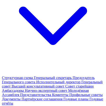
Структурная схема
Генеральный секретарь
Председатель
Генерального совета
Исполнительный директор
Генеральный
совет
Высший консультативный совет
Совет старейшин
Амбассадоры
Научно-экспертный совет
Молодёжная
Ассамблея
Представительства
Комитеты
Профильные советы
Документы
Партнёрские соглашения
Годовые планы
Годовые
отчёты