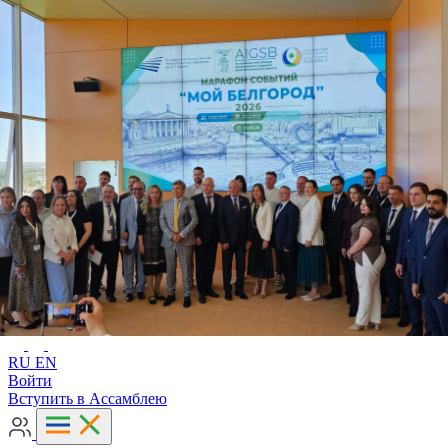
Расширенный поиск
RU
EN
RU
EN
Войти
Вступить в Ассамблею