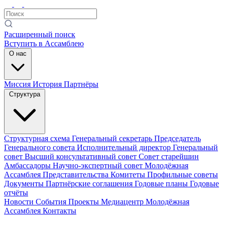
Расширенный поиск
Вступить в Ассамблею
О нас
Миссия
История
Партнёры
Структура
Структурная схема
Генеральный секретарь
Председатель
Генерального совета
Исполнительный директор
Генеральный
совет
Высший консультативный совет
Совет старейшин
Амбассадоры
Научно-экспертный совет
Молодёжная
Ассамблея
Представительства
Комитеты
Профильные советы
Документы
Партнёрские соглашения
Годовые планы
Годовые
отчёты
Новости
События
Проекты
Медиацентр
Молодёжная
Ассамблея
Контакты