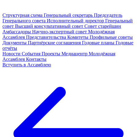
Структурная схема
Генеральный секретарь
Председатель
Генерального совета
Исполнительный директор
Генеральный
совет
Высший консультативный совет
Совет старейшин
Амбассадоры
Научно-экспертный совет
Молодёжная
Ассамблея
Представительства
Комитеты
Профильные советы
Документы
Партнёрские соглашения
Годовые планы
Годовые
отчёты
Новости
События
Проекты
Медиацентр
Молодёжная
Ассамблея
Контакты
Вступить в Ассамблею