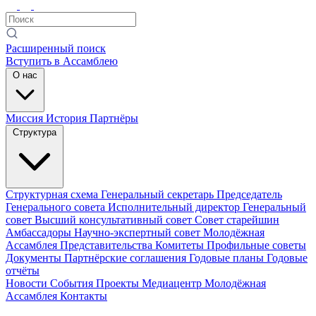
Расширенный поиск
Вступить в Ассамблею
О нас
Миссия
История
Партнёры
Структура
Структурная схема
Генеральный секретарь
Председатель
Генерального совета
Исполнительный директор
Генеральный
совет
Высший консультативный совет
Совет старейшин
Амбассадоры
Научно-экспертный совет
Молодёжная
Ассамблея
Представительства
Комитеты
Профильные советы
Документы
Партнёрские соглашения
Годовые планы
Годовые
отчёты
Новости
События
Проекты
Медиацентр
Молодёжная
Ассамблея
Контакты