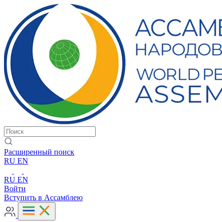
Расширенный поиск
RU
EN
RU
EN
Войти
Вступить в Ассамблею