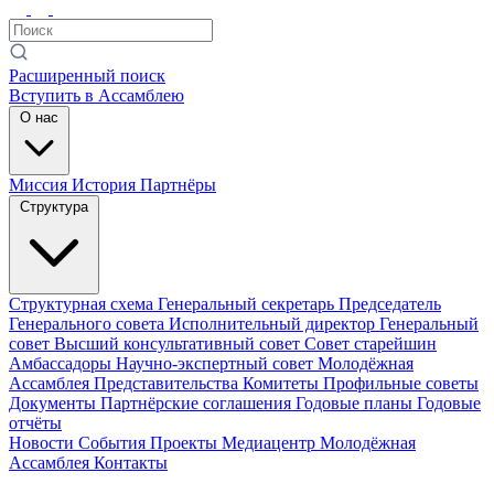
Расширенный поиск
Вступить в Ассамблею
О нас
Миссия
История
Партнёры
Структура
Структурная схема
Генеральный секретарь
Председатель
Генерального совета
Исполнительный директор
Генеральный
совет
Высший консультативный совет
Совет старейшин
Амбассадоры
Научно-экспертный совет
Молодёжная
Ассамблея
Представительства
Комитеты
Профильные советы
Документы
Партнёрские соглашения
Годовые планы
Годовые
отчёты
Новости
События
Проекты
Медиацентр
Молодёжная
Ассамблея
Контакты