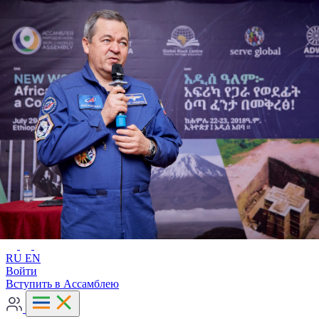
Расширенный поиск
RU
EN
RU
EN
Войти
Вступить в Ассамблею