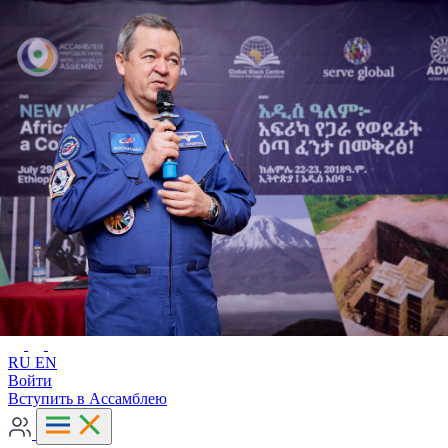
Расширенный поиск
RU
EN
RU
EN
Войти
Вступить в Ассамблею