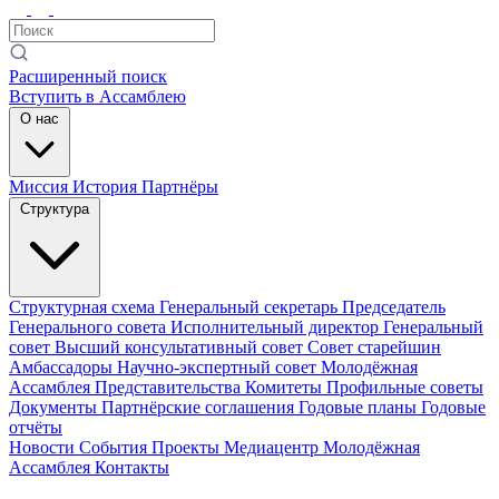
Расширенный поиск
Вступить в Ассамблею
О нас
Миссия
История
Партнёры
Структура
Структурная схема
Генеральный секретарь
Председатель
Генерального совета
Исполнительный директор
Генеральный
совет
Высший консультативный совет
Совет старейшин
Амбассадоры
Научно-экспертный совет
Молодёжная
Ассамблея
Представительства
Комитеты
Профильные советы
Документы
Партнёрские соглашения
Годовые планы
Годовые
отчёты
Новости
События
Проекты
Медиацентр
Молодёжная
Ассамблея
Контакты