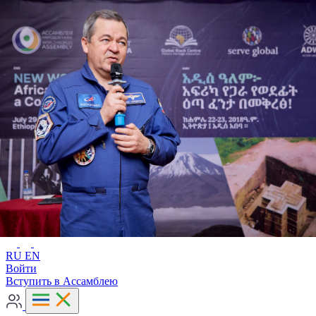
Расширенный поиск
RU
EN
RU
EN
Войти
Вступить в Ассамблею