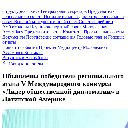
Структурная схема
Генеральный секретарь
Председатель
Генерального совета
Исполнительный директор
Генеральный
совет
Высший консультативный совет
Совет старейшин
Амбассадоры
Научно-экспертный совет
Молодёжная
Ассамблея
Представительства
Комитеты
Профильные советы
Документы
Партнёрские соглашения
Годовые планы
Годовые
отчёты
Новости
События
Проекты
Медиацентр
Молодёжная
Ассамблея
Контакты
Вступить в Ассамблею
Назад к новостям
Объявлены победители регионального
этапа V Международного конкурса
«Лидер общественной дипломатии» в
Латинской Америке