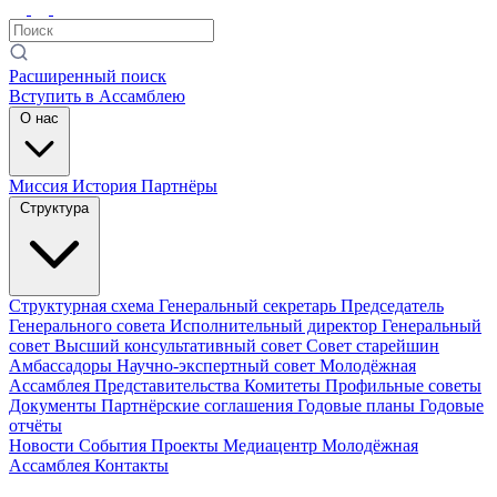
Расширенный поиск
Вступить в Ассамблею
О нас
Миссия
История
Партнёры
Структура
Структурная схема
Генеральный секретарь
Председатель
Генерального совета
Исполнительный директор
Генеральный
совет
Высший консультативный совет
Совет старейшин
Амбассадоры
Научно-экспертный совет
Молодёжная
Ассамблея
Представительства
Комитеты
Профильные советы
Документы
Партнёрские соглашения
Годовые планы
Годовые
отчёты
Новости
События
Проекты
Медиацентр
Молодёжная
Ассамблея
Контакты