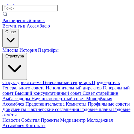
Расширенный поиск
Вступить в Ассамблею
О нас
Миссия
История
Партнёры
Структура
Структурная схема
Генеральный секретарь
Председатель
Генерального совета
Исполнительный директор
Генеральный
совет
Высший консультативный совет
Совет старейшин
Амбассадоры
Научно-экспертный совет
Молодёжная
Ассамблея
Представительства
Комитеты
Профильные советы
Документы
Партнёрские соглашения
Годовые планы
Годовые
отчёты
Новости
События
Проекты
Медиацентр
Молодёжная
Ассамблея
Контакты