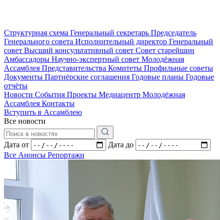
Структурная схема
Генеральный секретарь
Председатель
Генерального совета
Исполнительный директор
Генеральный
совет
Высший консультативный совет
Совет старейшин
Амбассадоры
Научно-экспертный совет
Молодёжная
Ассамблея
Представительства
Комитеты
Профильные советы
Документы
Партнёрские соглашения
Годовые планы
Годовые
отчёты
Новости
События
Проекты
Медиацентр
Молодёжная
Ассамблея
Контакты
Вступить в Ассамблею
Все новости
Дата от
Дата до
Все
Анонсы
Репортажи