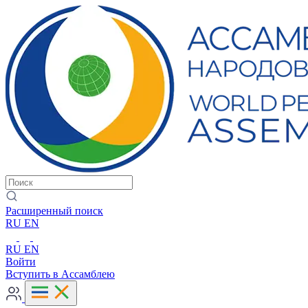
Расширенный поиск
RU
EN
RU
EN
Войти
Вступить в Ассамблею