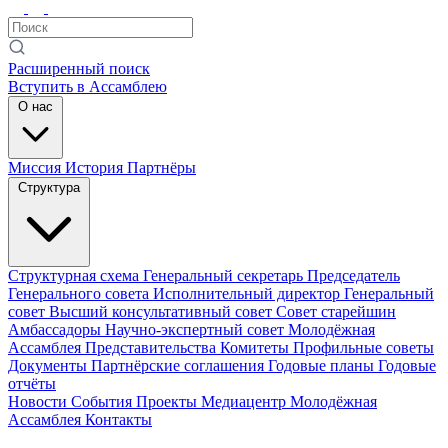
Расширенный поиск
Вступить в Ассамблею
О нас
Миссия
История
Партнёры
Структура
Структурная схема
Генеральный секретарь
Председатель
Генерального совета
Исполнительный директор
Генеральный
совет
Высший консультативный совет
Совет старейшин
Амбассадоры
Научно-экспертный совет
Молодёжная
Ассамблея
Представительства
Комитеты
Профильные советы
Документы
Партнёрские соглашения
Годовые планы
Годовые
отчёты
Новости
События
Проекты
Медиацентр
Молодёжная
Ассамблея
Контакты