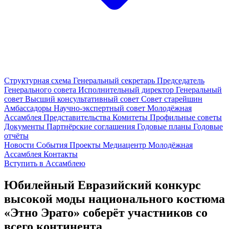
Структурная схема
Генеральный секретарь
Председатель
Генерального совета
Исполнительный директор
Генеральный
совет
Высший консультативный совет
Совет старейшин
Амбассадоры
Научно-экспертный совет
Молодёжная
Ассамблея
Представительства
Комитеты
Профильные советы
Документы
Партнёрские соглашения
Годовые планы
Годовые
отчёты
Новости
События
Проекты
Медиацентр
Молодёжная
Ассамблея
Контакты
Вступить в Ассамблею
Юбилейный Евразийский конкурс
высокой моды национального костюма
«Этно Эрато» соберёт участников со
всего континента