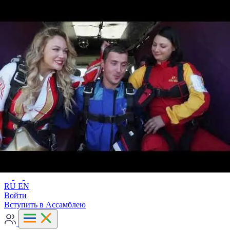
Расширенный поиск
RU
EN
RU
EN
Войти
Вступить в Ассамблею