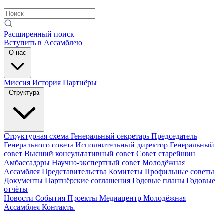
Расширенный поиск
Вступить в Ассамблею
О нас
Миссия
История
Партнёры
Структура
Структурная схема
Генеральный секретарь
Председатель
Генерального совета
Исполнительный директор
Генеральный
совет
Высший консультативный совет
Совет старейшин
Амбассадоры
Научно-экспертный совет
Молодёжная
Ассамблея
Представительства
Комитеты
Профильные советы
Документы
Партнёрские соглашения
Годовые планы
Годовые
отчёты
Новости
События
Проекты
Медиацентр
Молодёжная
Ассамблея
Контакты