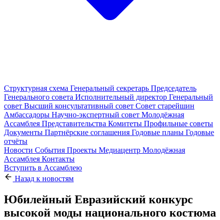
Структурная схема
Генеральный секретарь
Председатель
Генерального совета
Исполнительный директор
Генеральный
совет
Высший консультативный совет
Совет старейшин
Амбассадоры
Научно-экспертный совет
Молодёжная
Ассамблея
Представительства
Комитеты
Профильные советы
Документы
Партнёрские соглашения
Годовые планы
Годовые
отчёты
Новости
События
Проекты
Медиацентр
Молодёжная
Ассамблея
Контакты
Вступить в Ассамблею
Назад к новостям
Юбилейный Евразийский конкурс
высокой моды национального костюма