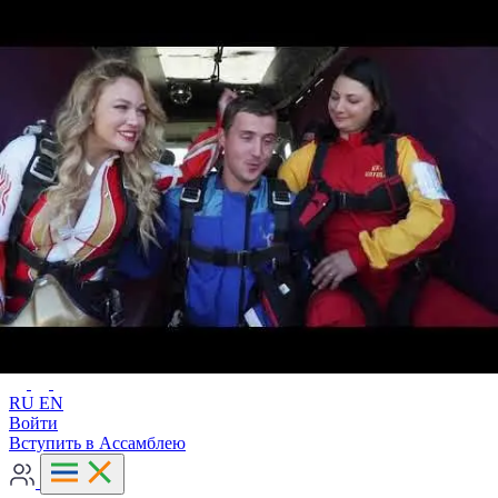
Расширенный поиск
RU
EN
RU
EN
Войти
Вступить в Ассамблею